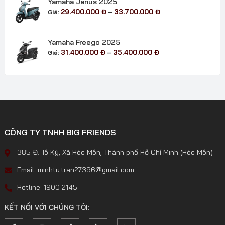
Yamaha Janus 2025
Khoảng
29.400.000
Đ
33.700.000
Đ
Giá:
–
giá:
từ
29.400.000 đ
Yamaha Freego 2025
đến
Khoảng
31.400.000
Đ
35.400.000
Đ
Giá:
–
33.700.000 đ
giá:
từ
31.400.000 đ
đến
35.400.000 đ
CÔNG TY TNHH BIG FRIENDS
385 Đ. Tô Ký, Xã Hóc Môn, Thành phố Hồ Chí Minh (Hóc Môn)
Email: minhtu.tran27396@gmail.com
Hotline: 1900 2145
KẾT NỐI VỚI CHÚNG TÔI: