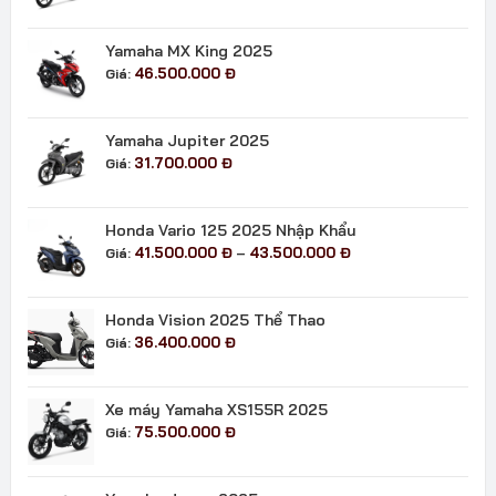
giá:
từ
21.800.000 đ
Yamaha MX King 2025
đến
46.500.000
Đ
Giá:
24.400.000 đ
Yamaha Jupiter 2025
31.700.000
Đ
Giá:
Honda Vario 125 2025 Nhập Khẩu
Khoảng
41.500.000
Đ
43.500.000
Đ
Giá:
–
giá:
từ
41.500.000 đ
Honda Vision 2025 Thể Thao
đến
36.400.000
Đ
Giá:
43.500.000 đ
Xe máy Yamaha XS155R 2025
75.500.000
Đ
Giá: