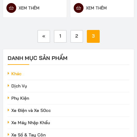
XEM THÊM
XEM THÊM
«
1
2
3
DANH MỤC SẢN PHẨM
Khác
Dịch Vụ
Phụ Kiện
Xe Điện và Xe 50cc
Xe Máy Nhập Khẩu
Xe Số & Tay Côn