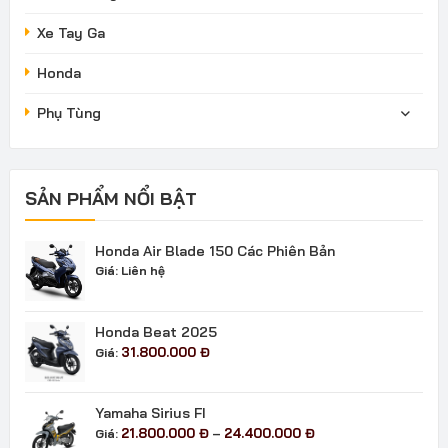
Xe Tay Ga
Honda
Phụ Tùng
SẢN PHẨM NỔI BẬT
Honda Air Blade 150 Các Phiên Bản
Giá:
Liên hệ
Honda Beat 2025
31.800.000
Đ
Giá:
Yamaha Sirius FI
Khoảng
21.800.000
Đ
24.400.000
Đ
Giá:
–