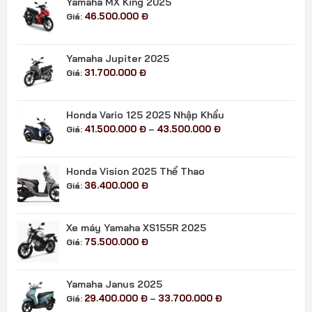
Yamaha MX King 2025
đến
46.500.000
Đ
Giá:
24.400.000 đ
Yamaha Jupiter 2025
31.700.000
Đ
Giá:
Honda Vario 125 2025 Nhập Khẩu
Khoảng
41.500.000
Đ
43.500.000
Đ
Giá:
–
giá:
từ
41.500.000 đ
Honda Vision 2025 Thể Thao
đến
36.400.000
Đ
Giá:
43.500.000 đ
Xe máy Yamaha XS155R 2025
75.500.000
Đ
Giá:
Yamaha Janus 2025
Khoảng
29.400.000
Đ
33.700.000
Đ
Giá:
–
giá: