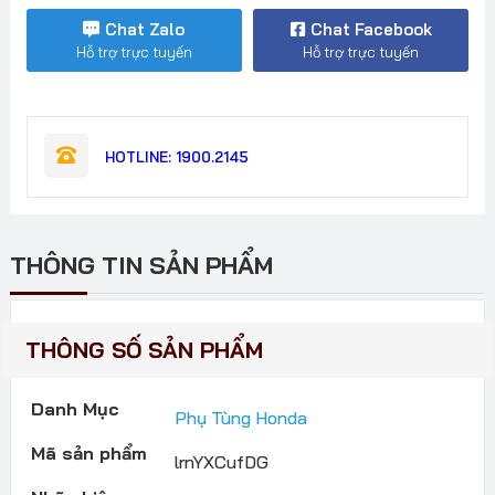
số
Chat Zalo
Chat Facebook
lượng
Hỗ trợ trực tuyến
Hỗ trợ trực tuyến
HOTLINE: 1900.2145
THÔNG TIN SẢN PHẨM
THÔNG SỐ SẢN PHẨM
Danh Mục
Phụ Tùng Honda
Mã sản phẩm
lrnYXCufDG