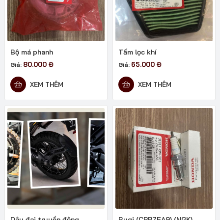
Bộ má phanh
Tấm lọc khí
80.000
Đ
65.000
Đ
Giá:
Giá:
XEM THÊM
XEM THÊM
Dây đai truyền động
Bugi (CPR7EA9) (NGK)