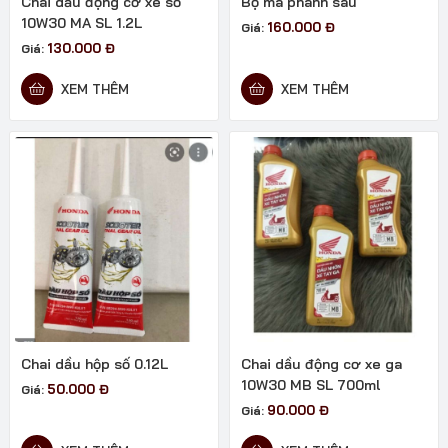
Chai dầu động cơ xe số
Bộ má phanh sau
10W30 MA SL 1.2L
160.000
Đ
Giá:
130.000
Đ
Giá:
XEM THÊM
XEM THÊM
Chai dầu hộp số 0.12L
Chai dầu động cơ xe ga
10W30 MB SL 700ml
50.000
Đ
Giá:
90.000
Đ
Giá: