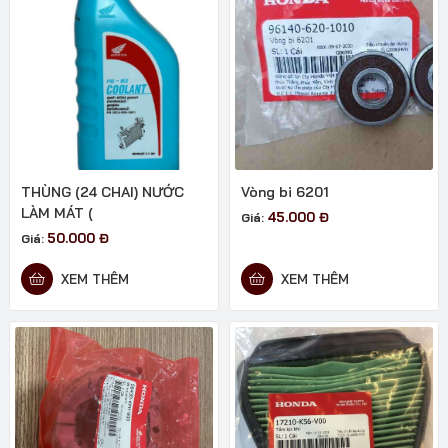
THÙNG (24 CHAI) NƯỚC
Vòng bi 6201
LÀM MÁT (
45.000
Đ
Giá:
50.000
Đ
Giá:
XEM THÊM
XEM THÊM