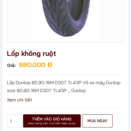
Lốp không ruột
980.000
Đ
Giá:
Lốp Dunlop 80.90-16M D307 TL43P Vỏ xe máy Dunlop
size 80.90-16M D307 TL43P _ Dunlop
Xem chi tiết
Lốp
THÊM VÀO GIỎ HÀNG
MUA NGAY
không
Giao hàng tận nơi trên toàn quốc
ruột