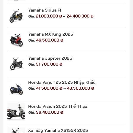
Yamaha Sirius FI
Khoảng
21.800.000
Đ
24.400.000
Đ
Giá:
–
giá:
từ
21.800.000 đ
Yamaha MX King 2025
đến
46.500.000
Đ
Giá:
24.400.000 đ
Yamaha Jupiter 2025
31.700.000
Đ
Giá:
Honda Vario 125 2025 Nhập Khẩu
Khoảng
41.500.000
Đ
43.500.000
Đ
Giá:
–
giá:
từ
41.500.000 đ
Honda Vision 2025 Thể Thao
đến
36.400.000
Đ
Giá:
43.500.000 đ
Xe máy Yamaha XS155R 2025