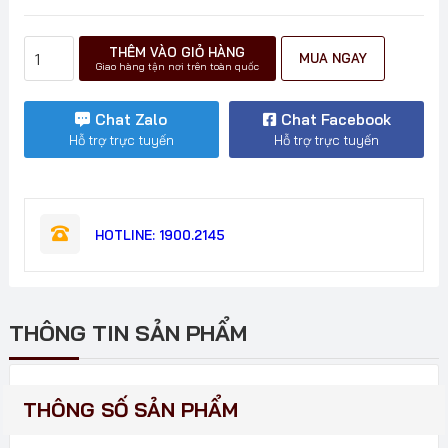
MÚT
THÊM VÀO GIỎ HÀNG
MUA NGAY
LỌC
Giao hàng tận nơi trên toàn quốc
GIÓ
NVX
Chat Zalo
Chat Facebook
số
Hỗ trợ trực tuyến
Hỗ trợ trực tuyến
lượng
HOTLINE: 1900.2145
THÔNG TIN SẢN PHẨM
THÔNG SỐ SẢN PHẨM