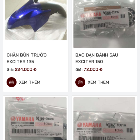
CHẮN BÙN TRƯỚC
BẠC ĐẠN BÁNH SAU
EXCITER 135
EXCITER 150
234.000
Đ
72.000
Đ
Giá:
Giá:
XEM THÊM
XEM THÊM