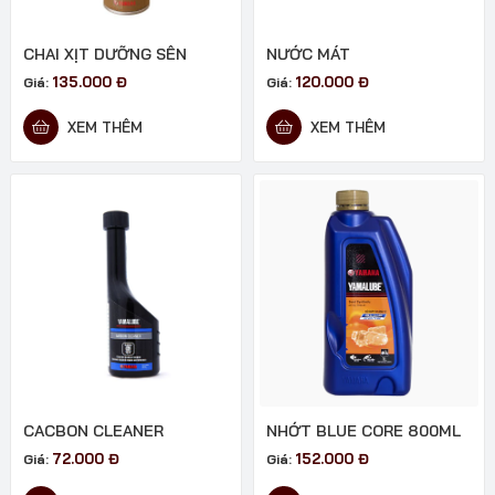
CHAI XỊT DƯỠNG SÊN
NƯỚC MÁT
135.000
Đ
120.000
Đ
Giá:
Giá:
XEM THÊM
XEM THÊM
CACBON CLEANER
NHỚT BLUE CORE 800ML
72.000
Đ
152.000
Đ
Giá:
Giá: