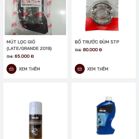
MÚT LỌC GIÓ
BỐ TRƯỚC ĐÙM 5TP
(LATE/GRANDE 2019)
80.000
Đ
Giá:
65.000
Đ
Giá:
XEM THÊM
XEM THÊM