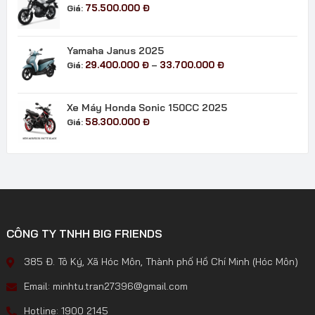
75.500.000
Đ
Giá:
Yamaha Janus 2025
Khoảng
29.400.000
Đ
33.700.000
Đ
Giá:
–
giá:
từ
29.400.000 đ
Xe Máy Honda Sonic 150CC 2025
đến
58.300.000
Đ
Giá:
33.700.000 đ
CÔNG TY TNHH BIG FRIENDS
385 Đ. Tô Ký, Xã Hóc Môn, Thành phố Hồ Chí Minh (Hóc Môn)
Email: minhtu.tran27396@gmail.com
Hotline: 1900 2145