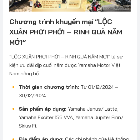
Chương trình khuyến mại “LỘC
XUÂN PHƠI PHỚI – RINH QUÀ NĂM
MỚI”
“LỘC XUÂN PHƠI PHỚI – RINH QUÀ NĂM MỚI” là sự
kiện ưu đãi dịp cuối năm được Yamaha Motor Việt
Nam công bố.
Thời gian chương trình:
Từ 01/12/2024 –
30/12/2024
Sản phẩm áp dụng:
Yamaha Janus/ Latte,
Yamaha Exciter 155 VVA, Yamaha Jupiter Finn/
Sirius Fi.
Địa điểm áp dụng:
Các chi nhánh của Hệ thống