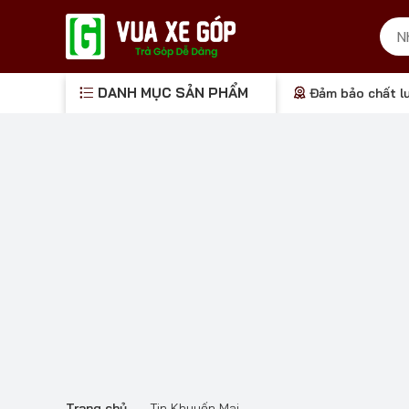
DANH MỤC SẢN PHẨM
Đảm bảo chất l
Trang chủ
-
Tin Khuyến Mại