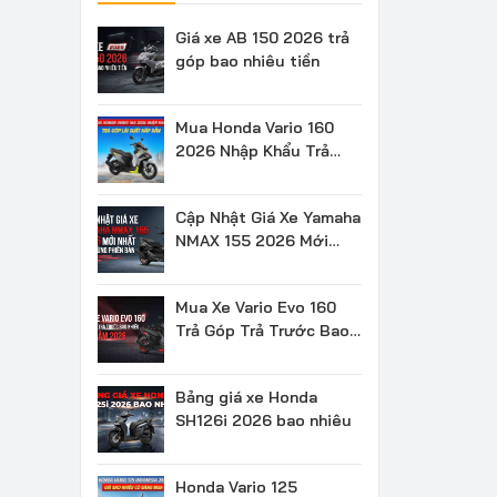
Giá xe AB 150 2026 trả
góp bao nhiêu tiền
Mua Honda Vario 160
2026 Nhập Khẩu Trả
Góp Lãi Suất Hấp Dẫn
Cập Nhật Giá Xe Yamaha
NMAX 155 2026 Mới
Nhất Theo Từng Phiên
Bản
Mua Xe Vario Evo 160
Trả Góp Trả Trước Bao
Nhiêu Năm 2026
Bảng giá xe Honda
SH126i 2026 bao nhiêu
Honda Vario 125