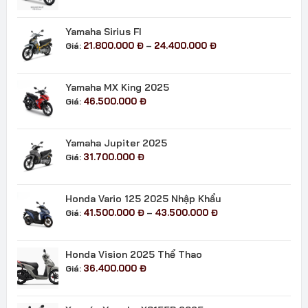
Yamaha Sirius FI
Khoảng
21.800.000
Đ
24.400.000
Đ
Giá:
–
giá:
từ
21.800.000 đ
Yamaha MX King 2025
đến
46.500.000
Đ
Giá:
24.400.000 đ
Yamaha Jupiter 2025
31.700.000
Đ
Giá:
Honda Vario 125 2025 Nhập Khẩu
Khoảng
41.500.000
Đ
43.500.000
Đ
Giá:
–
giá:
từ
41.500.000 đ
Honda Vision 2025 Thể Thao
đến
36.400.000
Đ
Giá:
43.500.000 đ