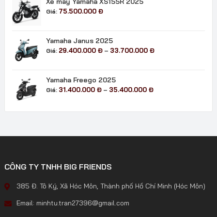
Xe máy Yamaha XS155R 2025
75.500.000
Đ
Giá:
Yamaha Janus 2025
Khoảng
29.400.000
Đ
33.700.000
Đ
Giá:
–
giá:
từ
29.400.000 đ
Yamaha Freego 2025
đến
Khoảng
31.400.000
Đ
35.400.000
Đ
Giá:
–
33.700.000 đ
giá:
từ
31.400.000 đ
đến
35.400.000 đ
CÔNG TY TNHH BIG FRIENDS
385 Đ. Tô Ký, Xã Hóc Môn, Thành phố Hồ Chí Minh (Hóc Môn)
Email: minhtu.tran27396@gmail.com