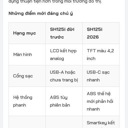
dụng thuận tiện hơn trong môi trường đô thị.
Những điểm mới đáng chú ý
SH125i đời
SH125i
Hạng mục
trước
2026
LCD kết hợp
TFT màu 4,2
Màn hình
analog
inch
USB-A hoặc
USB-C sạc
Cổng sạc
chưa trang bị
nhanh
ABS thế hệ
Hệ thống
ABS tùy
mới phản hồi
phanh
phiên bản
nhanh
Smartkey kết