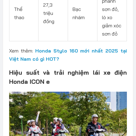
phanh
27,3
Thể
Bạc
sơn đỏ,
triệu
thao
nhám
lò xo
đồng
giảm xóc
sơn đỏ
Xem thêm:
Honda Stylo 160 mới nhất 2025 tại
Việt Nam có gì HOT?
Hiệu suất và trải nghiệm lái xe điện
Honda ICON e