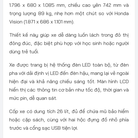
1.796 x 680 x 1.085 mm, chiều cao yên 742 mm và
trọng lượng 89 kg, nhẹ hơn một chút so với Honda
Vision (1.871 x 686 x 1.101 mm).
Thiết kế này giúp xe dễ dàng luồn lách trong đô thị
đông đúc, đặc biệt phù hợp với học sinh hoặc người
dùng trẻ tuổi.
Xe được trang bị hệ thống đèn LED toàn bộ, từ đèn
pha với dải định vị LED đến đèn hậu, mang lại vẻ ngoài
hiện đại và khả năng chiếu sáng tốt. Màn hình LCD
hiển thị các thông tin cơ bản như tốc độ, thời gian và
mức pin, dễ quan sát.
Cốp xe có dung tích 26 lít, đủ để chứa mũ bảo hiểm
hoặc cặp sách, cùng với hai hộc đựng đồ nhỏ phía
trước và cổng sạc USB tiện lợi.