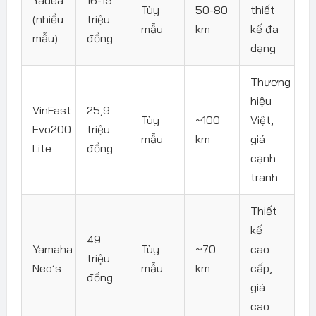
Tùy
50-80
thiết
(nhiều
triệu
mẫu
km
kế đa
mẫu)
đồng
dạng
Thương
hiệu
VinFast
25,9
Tùy
~100
Việt,
Evo200
triệu
mẫu
km
giá
Lite
đồng
cạnh
tranh
Thiết
kế
49
Yamaha
Tùy
~70
cao
triệu
Neo’s
mẫu
km
cấp,
đồng
giá
cao