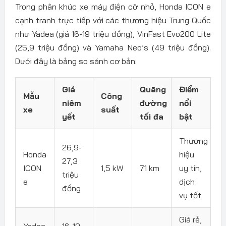
Trong phân khúc xe máy điện cỡ nhỏ, Honda ICON e
cạnh tranh trực tiếp với các thương hiệu Trung Quốc
như Yadea (giá 16-19 triệu đồng), VinFast Evo200 Lite
(25,9 triệu đồng) và Yamaha Neo’s (49 triệu đồng).
Dưới đây là bảng so sánh cơ bản:
Giá
Quãng
Điểm
Mẫu
Công
niêm
đường
nổi
xe
suất
yết
tối đa
bật
Thương
26,9-
Honda
hiệu
27,3
ICON
1,5 kW
71 km
uy tín,
triệu
e
dịch
đồng
vụ tốt
Giá rẻ,
Yadea
16-19