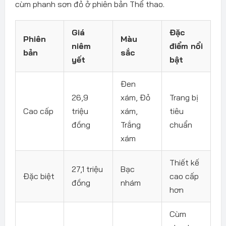
cùm phanh sơn đỏ ở phiên bản Thể thao.
Giá
Đặc
Phiên
Màu
niêm
điểm nổi
bản
sắc
yết
bật
Đen
26,9
xám, Đỏ
Trang bị
Cao cấp
triệu
xám,
tiêu
đồng
Trắng
chuẩn
xám
Thiết kế
27,1 triệu
Bạc
Đặc biệt
cao cấp
đồng
nhám
hơn
Cùm