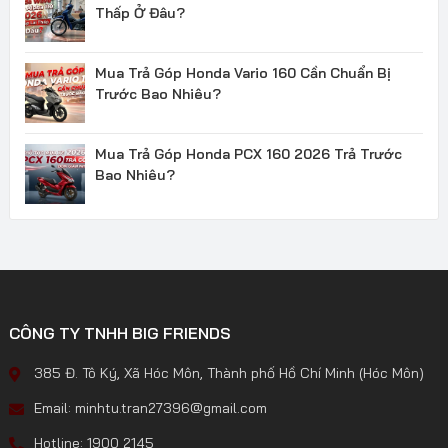
Thấp Ở Đâu?
Mua Trả Góp Honda Vario 160 Cần Chuẩn Bị
Trước Bao Nhiêu?
Mua Trả Góp Honda PCX 160 2026 Trả Trước
Bao Nhiêu?
CÔNG TY TNHH BIG FRIENDS
385 Đ. Tô Ký, Xã Hóc Môn, Thành phố Hồ Chí Minh (Hóc Môn)
Email: minhtu.tran27396@gmail.com
Hotline: 1900 2145