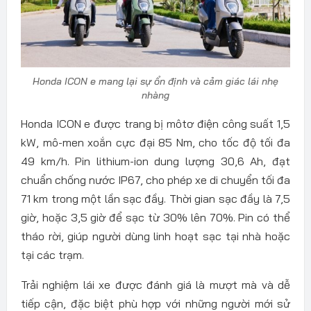
Honda ICON e mang lại sự ổn định và cảm giác lái nhẹ
nhàng
Honda ICON e được trang bị môtơ điện công suất 1,5
kW, mô-men xoắn cực đại 85 Nm, cho tốc độ tối đa
49 km/h. Pin lithium-ion dung lượng 30,6 Ah, đạt
chuẩn chống nước IP67, cho phép xe di chuyển tối đa
71 km trong một lần sạc đầy. Thời gian sạc đầy là 7,5
giờ, hoặc 3,5 giờ để sạc từ 30% lên 70%. Pin có thể
tháo rời, giúp người dùng linh hoạt sạc tại nhà hoặc
tại các trạm.
Trải nghiệm lái xe được đánh giá là mượt mà và dễ
tiếp cận, đặc biệt phù hợp với những người mới sử