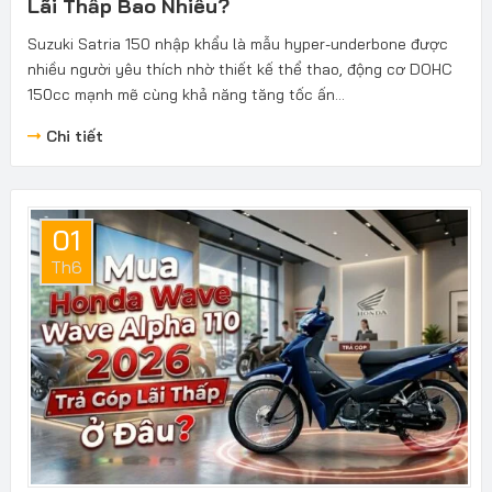
Lãi Thấp Bao Nhiêu?
Suzuki Satria 150 nhập khẩu là mẫu hyper-underbone được
nhiều người yêu thích nhờ thiết kế thể thao, động cơ DOHC
150cc mạnh mẽ cùng khả năng tăng tốc ấn...
Chi tiết
01
Th6