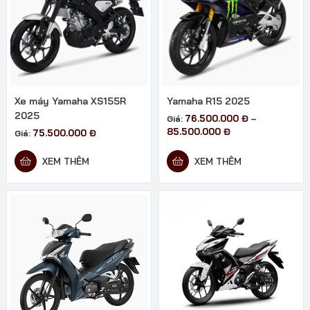
Xe máy Yamaha XS155R
Yamaha R15 2025
2025
76.500.000
Đ
Giá:
–
Khoảng
85.500.000
Đ
75.500.000
Đ
Giá:
giá:
từ
XEM THÊM
XEM THÊM
76.500.000 đ
đến
85.500.000 đ