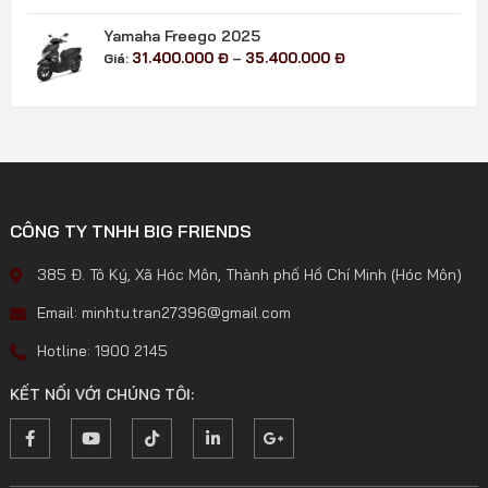
từ
29.400.000 đ
Yamaha Freego 2025
đến
Khoảng
31.400.000
Đ
35.400.000
Đ
Giá:
–
33.700.000 đ
giá:
từ
31.400.000 đ
đến
35.400.000 đ
CÔNG TY TNHH BIG FRIENDS
385 Đ. Tô Ký, Xã Hóc Môn, Thành phố Hồ Chí Minh (Hóc Môn)
Email: minhtu.tran27396@gmail.com
Hotline: 1900 2145
KẾT NỐI VỚI CHÚNG TÔI: