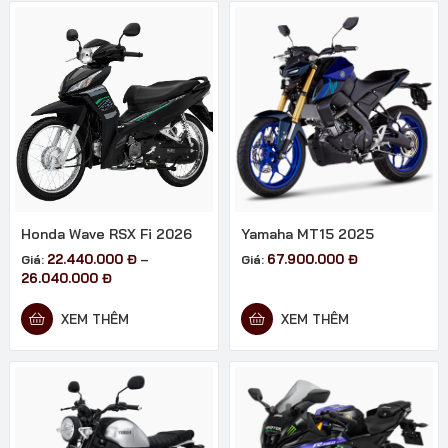
Honda Wave RSX Fi 2026
Yamaha MT15 2025
22.440.000
Đ
67.900.000
Đ
Giá:
–
Giá:
Khoảng
26.040.000
Đ
giá:
từ
XEM THÊM
XEM THÊM
22.440.000 đ
đến
26.040.000 đ