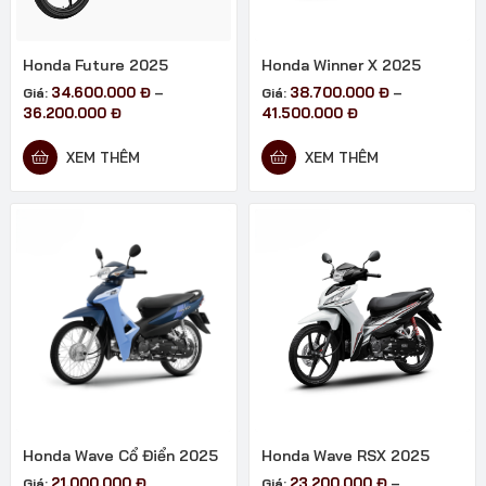
Honda Future 2025
Honda Winner X 2025
34.600.000
Đ
38.700.000
Đ
Giá:
–
Giá:
–
Khoảng
Khoảng
36.200.000
Đ
41.500.000
Đ
giá:
giá:
từ
từ
XEM THÊM
XEM THÊM
34.600.000 đ
38.700.000 đ
đến
đến
36.200.000 đ
41.500.000 đ
Honda Wave Cổ Điển 2025
Honda Wave RSX 2025
21.000.000
Đ
23.200.000
Đ
Giá:
Giá:
–