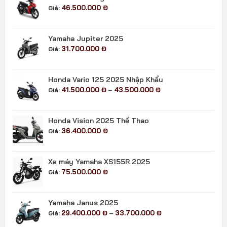
đến
46.500.000
Đ
Giá:
24.400.000 đ
Yamaha Jupiter 2025
31.700.000
Đ
Giá:
Honda Vario 125 2025 Nhập Khẩu
Khoảng
41.500.000
Đ
43.500.000
Đ
Giá:
–
giá:
từ
41.500.000 đ
Honda Vision 2025 Thể Thao
đến
36.400.000
Đ
Giá:
43.500.000 đ
Xe máy Yamaha XS155R 2025
75.500.000
Đ
Giá:
Yamaha Janus 2025
Khoảng
29.400.000
Đ
33.700.000
Đ
Giá:
–
giá: