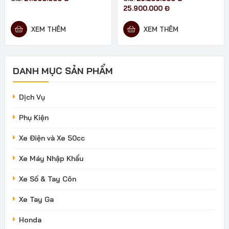
Khoảng
25.900.000
Đ
giá:
từ
XEM THÊM
XEM THÊM
23.200.000 đ
đến
25.900.000 đ
DANH MỤC SẢN PHẨM
Dịch Vụ
Phụ Kiện
Xe Điện và Xe 50cc
Xe Máy Nhập Khẩu
Xe Số & Tay Côn
Xe Tay Ga
Honda