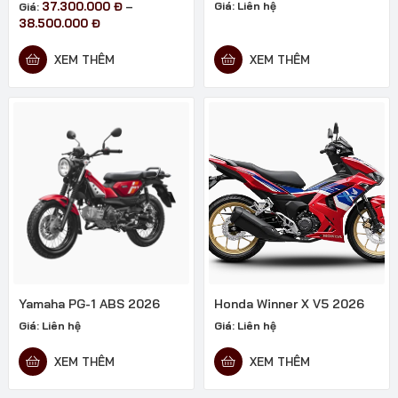
37.300.000
Đ
Giá:
Liên hệ
Giá:
–
Khoảng
38.500.000
Đ
giá:
từ
XEM THÊM
XEM THÊM
37.300.000 đ
đến
38.500.000 đ
Yamaha PG-1 ABS 2026
Honda Winner X V5 2026
Giá:
Liên hệ
Giá:
Liên hệ
XEM THÊM
XEM THÊM