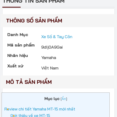
THÔNG TIN SẢN PHẨM
THÔNG SỐ SẢN PHẨM
Danh Mục
Xe Số & Tay Côn
Mã sản phẩm
9dIj0A9Gai
Nhãn hiệu
Yamaha
Xuất xứ
Việt Nam
MÔ TẢ SẢN PHẨM
Mục lục
[
Ẩn
]
Review chi tiết Yamaha MT-15 mới nhất
Giới thiệu về xe MT-15