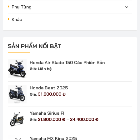
Phụ Tùng
Khác
SẢN PHẨM NỔI BẬT
Honda Air Blade 150 Các Phiên Bản
Giá:
Liên hệ
Honda Beat 2025
31.800.000
Đ
Giá:
Yamaha Sirius FI
Khoảng
21.800.000
Đ
24.400.000
Đ
Giá:
–
giá:
từ
21.800.000 đ
Yamaha MX King 2025