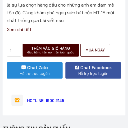
là sự lựa chọn hàng đầu cho những anh em đam mê
tốc độ. Cùng khám phá ngay sức hút của MT-15 mới
nhất thông qua bài viết sau.
Xem chi tiết
Xe
THÊM VÀO GIỎ HÀNG
MUA NGAY
Yamaha
Giao hàng tận nơi trên toàn quốc
MT15
Mới
Chat Zalo
Chat Facebook
Nhất
Hỗ trợ trực tuyến
Hỗ trợ trực tuyến
số
lượng
HOTLINE: 1900.2145