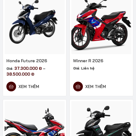
Honda Future 2026
Winner R 2026
37.300.000
Đ
Giá:
Liên hệ
Giá:
–
Khoảng
38.500.000
Đ
giá:
từ
XEM THÊM
XEM THÊM
37.300.000 đ
đến
38.500.000 đ