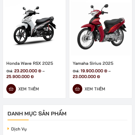
Honda Wave RSX 2025
Yamaha Sirius 2025
23.200.000
Đ
19.900.000
Đ
Giá:
–
Giá:
–
Khoảng
Khoảng
25.900.000
Đ
23.000.000
Đ
giá:
giá:
từ
từ
XEM THÊM
XEM THÊM
23.200.000 đ
19.900.000 đ
đến
đến
25.900.000 đ
23.000.000 đ
DANH MỤC SẢN PHẨM
Dịch Vụ