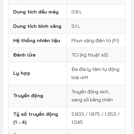
Dung tích dầu máy
0.8 L
Dung tích bình xăng
5.1 L
Hệ thống nhiên liệu
Phun xăng điện tử (FI)
Đánh lửa
TCI (kỹ thuật số)
Đa đĩa ly tâm tự động
Ly hợp
loại ướt
Truyền động xích,
Truyền động
sang số bằng chân
Tỷ số truyền động
2.833 / 1.875 / 1.353 /
(1→4)
1.045