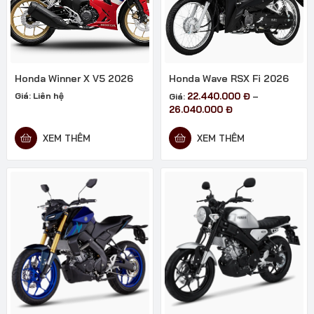
Honda Winner X V5 2026
Honda Wave RSX Fi 2026
Giá:
Liên hệ
22.440.000
Đ
Giá:
–
Khoảng
26.040.000
Đ
giá:
từ
XEM THÊM
XEM THÊM
22.440.000 đ
đến
26.040.000 đ