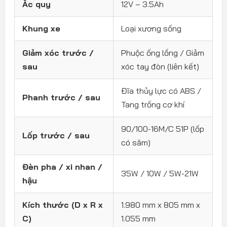
Ắc quy
12V – 3.5Ah
Khung xe
Loại xương sống
Giảm xóc trước /
Phuộc ống lồng / Giảm
sau
xóc tay đòn (liên kết)
Đĩa thủy lực có ABS /
Phanh trước / sau
Tang trống cơ khí
90/100-16M/C 51P (lốp
Lốp trước / sau
có săm)
Đèn pha / xi nhan /
35W / 10W / 5W-21W
hậu
Kích thước (D x R x
1.980 mm x 805 mm x
C)
1.055 mm