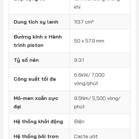
khí
Dung tích xy lanh
113.7 cm³
Đường kính x Hành
50 x 57.9 mm
trình piston
Tỷ số nén
9.3:1
6.6kW/ 7,000
Công suất tối đa
vòng/phút
Mô-men xoắn cực
9.5Nm/ 5,500 vòng/
đại
phút
Hệ thống khởi động
Điện
Hệ thống bôi trơn
Cacte ướt